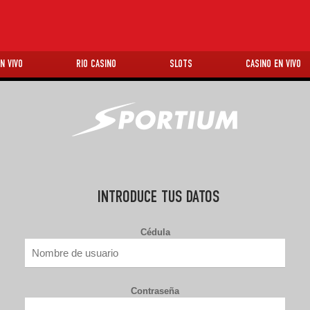
N VIVO
RIO CASINO
SLOTS
CASINO EN VIVO