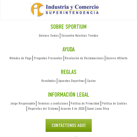
SOBRE SPORTIUM
Quienes Somos
Encuentra Nuestras Tiendas
AYUDA
Métodos de Pago
Preguntas Frecuentes
Resolución de Reclamaciones
Quieres Afiliarte
REGLAS
Resultados
Apuestas Deportivas
Casino
INFORMACIÓN LEGAL
Juego Responsable
Términos y condiciones
Política de Privacidad
Política de Cookies
Requisitos del Sistema
Acuerdo 8 de 2020
Canal Línea Ética
CONTÁCTENOS AQUÍ