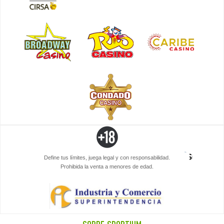
Define tus límites, juega legal y con responsabilidad.
Prohibida la venta a menores de edad.