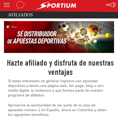
AFILIADOS
Hazte afiliado y disfruta de nuestras
ventajas
Si estas interesado en generar ingresos con apuestas
deportivas y tienes una página web, fan page, blog u otro
medio digital, te invitamos a que formes parte de nuestro
programa de afiliados.
Aprovecha la oportunidad de ser parte de la casa de
apuestas número 1 en España, ahora en Colombia y obten
los siguientes beneficios: