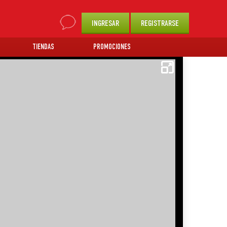
INGRESAR
REGISTRARSE
TIENDAS
PROMOCIONES