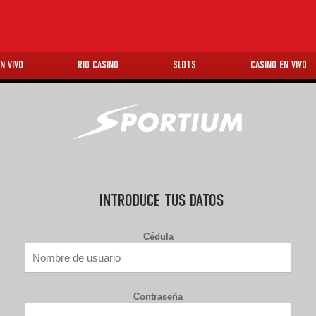
N VIVO
RIO CASINO
SLOTS
CASINO EN VIVO