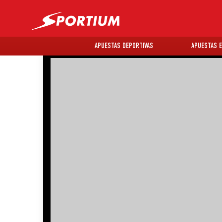
APUESTAS DEPORTIVAS
APUESTAS E