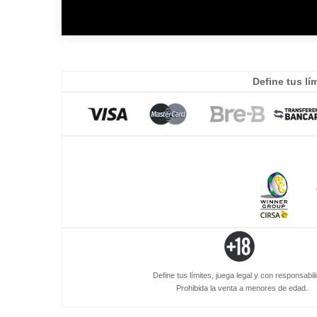
Define tus lí
Define tus límites, juega legal y con responsabil
Prohibida la venta a menores de edad.