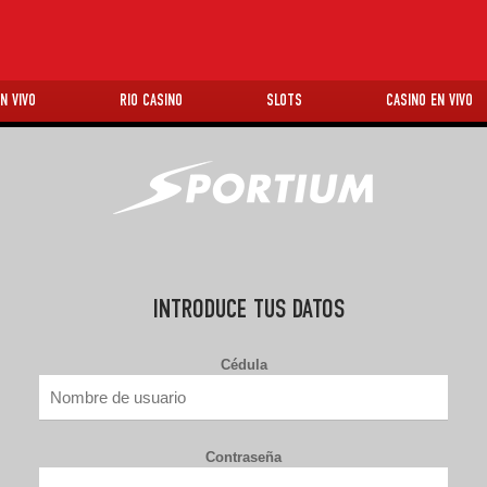
N VIVO
RIO CASINO
SLOTS
CASINO EN VIVO