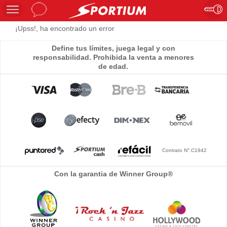
¡Upss!, ha encontrado un error
Define tus límites, juega legal y con
responsabilidad. Prohibida la venta a menores
de edad.
Contrato N°.C1942
Con la garantia de Winner Group®