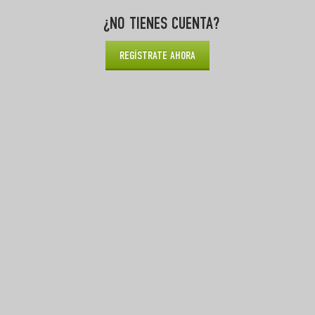
¿NO TIENES CUENTA?
REGÍSTRATE AHORA