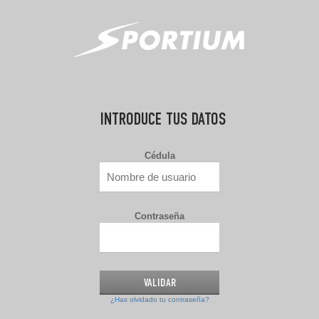
INTRODUCE TUS DATOS
Cédula
Contraseña
¿Has olvidado tu contraseña?