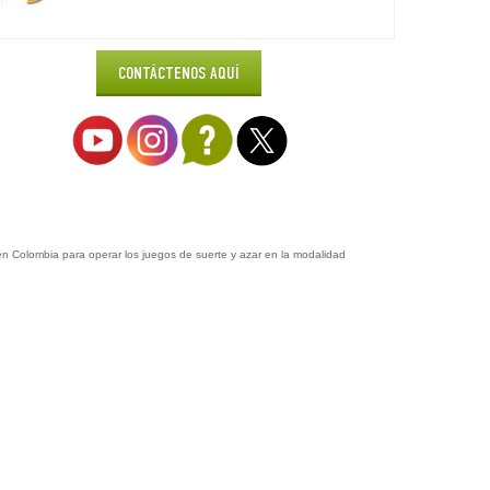
CONTÁCTENOS AQUÍ
n Colombia para operar los juegos de suerte y azar en la modalidad