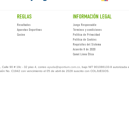
REGLAS
INFORMACIÓN LEGAL
Resultados
Juego Responsable
Apuestas Deportivas
Términos y condiciones
Casino
Política de Privacidad
Política de Cookies
Requisitos del Sistema
Acuerdo 8 de 2020
Canal Línea Ética
, Calle 90 # 19c - 32 piso 4, correo
ayuda@sportium.com.co
, bajo NIT 901086133-9 autorizada e
sión No. C1942 con vencimiento el 05 de abril de 2028 suscrito con COLJUEGOS.