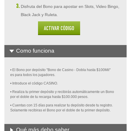
Disfruta del Bono para apostar en Slots, Video Bingo,
Black Jack y Ruleta.
ACTIVAR CÓDIGO
Como funciona
• El Bono por depósito "Bono de Casino - Dobla hasta $100Mil"
es para todos los jugadores.
• Introduce el código CASINO.
• Realiza tu primer depósito y recibirás automáticamente un Bono
por el doble de tu recarga hasta $100.000 pesos.
• Cuentas con 15 días para realizar tu depósito desde tu registro.
Solamente recibiras el Bono por el doble de tu primer depósito.
Qué más debo saber