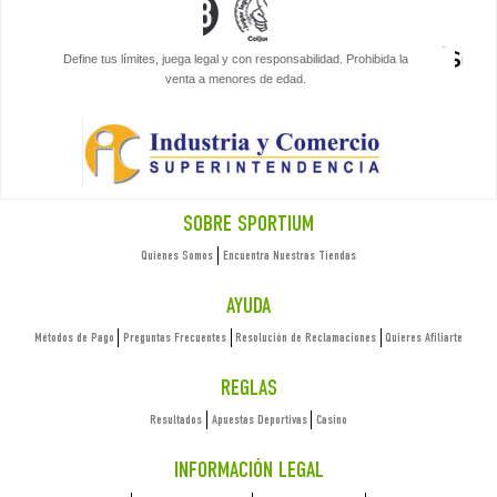
Define tus límites, juega legal y con responsabilidad. Prohibida la
venta a menores de edad.
SOBRE SPORTIUM
Quienes Somos
Encuentra Nuestras Tiendas
AYUDA
Métodos de Pago
Preguntas Frecuentes
Resolución de Reclamaciones
Quieres Afiliarte
REGLAS
Resultados
Apuestas Deportivas
Casino
INFORMACIÓN LEGAL